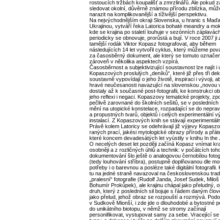
rostoucích tržbách koupališť a zmrzlinářů. Ale pokud
sledovat okolní, důvěrně známou přírodu zblízka, mů
narazit na komplikovanější a tíživější perspektivu.
Na nejvýchodnějším okraji Slovenska, u hranic s Maď
Ukrajinou, vytváří řeka Latorica bohaté meandry a mo
kde se krajina po staletí louhuje v sezónních záplavác
periodicky se obnovuje, prorůstá a bují. V roce 2007 ji 
tamější rodák Viktor Kopasz fotografovat, aby během
následujících 14 let vytvořil cyklus, který můžeme po
za časosběrný dokument, ale který se tomuto označen
zároveň v několika aspektech vzpírá.
Časosběrnost a subjektivizující soustavnost lze najít i 
Kopaszových proslulých „deníků“, které již přes tři de
soustavně vypovídají o jeho životě, inspiraci i vývoji, 
hravé neučesanosti navazující na slovenskou „novou 
dostaly až k současné post-fotografii, ke konstrukci o
jeho reflexi i negaci. Kopaszovy tematické projekty, zp
pečlivě zarovnané do školních sešitů, se v posledních 
mění na utopické konstelace, rozpadající se do neprav
a propustných tvarů, objektů i celých experimentální v
instalací. Z Kopaszových knih se stávají experimentáln
Právě kolem Latoricy se odehrávají již výjevy Kopasz
raných prací, jakési mytologické obrazy přírody a přáte
které koncem devadesátých let vyústily v knihu In the 
O necelých deset let později začíná Kopasz vnímat kra
osobněji a z rozličných úhlů a technik: v počátcích toh
dokumentování šlo ještě o analogovou černobílou fotogr
(tedy louhování stříbra), postupně doplňovanou dle mo
potřeby i o barevnou a posléze také digitální fotografii
tu na jedné straně navazoval na československou tradi
„pralesní“ fotografie (Rudolf Janda, Josef Sudek, Milo
Bohumír Prokůpek), ale krajinu chápal jako přeludný, 
druh, který z posledních sil bojuje s řádem daným člo
jako přelud, jehož obraz se rozpouští a rozmývá. Pod
v Sudkově Mionší, i zde jde o dlouhodobé a bytostné p
do unikátního biotopu, v němž se stromy začínají
personifikovat, vystupovat samy za sebe. Vracející se