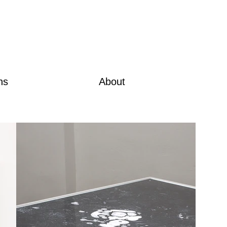
ns
About