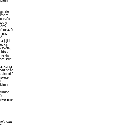
dojem
u, ale
eděném
ografie
ávu o
načný
é otravě.
mírá.
ně
a jejich
decká
o světa,
lidstvo
íme do
tam, kde
í, končí
rovat naše
zakročit?
) světem
i
vitou.
ituálně
té
vytváříme
ril Fond
tu.