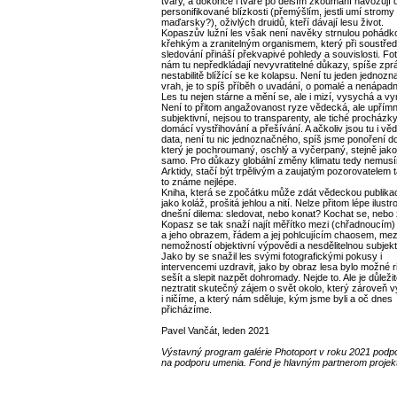
tvary, a dokonce i tváře po delším zkoumání navozují 
personifikované blízkosti (přemýšlím, jestli umí stromy
maďarsky?), oživlých druidů, kteří dávají lesu život.
Kopaszův lužní les však není navěky strnulou pohádko
křehkým a zranitelným organismem, který při soustř
sledování přináší překvapivé pohledy a souvislosti. Fot
nám tu nepředkládají nevyvratitelné důkazy, spíše zpr
nestabilitě blížící se ke kolapsu. Není tu jeden jednoz
vrah, je to spíš příběh o uvadání, o pomalé a nenápadn
Les tu nejen stárne a mění se, ale i mizí, vysychá a vy
Není to přitom angažovanost ryze vědecká, ale upřím
subjektivní, nejsou to transparenty, ale tiché procházky 
domácí vystřihování a přešívání. A ačkoliv jsou tu i vě
data, není tu nic jednoznačného, spíš jsme ponoření d
který je pochroumaný, oschlý a vyčerpaný, stejně jako 
samo. Pro důkazy globální změny klimatu tedy nemus
Arktidy, stačí být trpělivým a zaujatým pozorovatelem 
to známe nejlépe.
Kniha, která se zpočátku může zdát vědeckou publikac
jako koláž, prošitá jehlou a nití. Nelze přitom lépe ilust
dnešní dilema: sledovat, nebo konat? Kochat se, nebo 
Kopasz se tak snaží najít měřítko mezi (chřadnoucím
a jeho obrazem, řádem a jej pohlcujícím chaosem, mez
nemožností objektivní výpovědi a nesdělitelnou subjekti
Jako by se snažil les svými fotografickými pokusy i
intervencemi uzdravit, jako by obraz lesa bylo možné r
sešít a slepit nazpět dohromady. Nejde to. Ale je důleži
neztratit skutečný zájem o svět okolo, který zároveň 
i ničíme, a který nám sděluje, kým jsme byli a oč dnes
přicházíme.
Pavel Vančát, leden 2021
Výstavný program galérie Photoport v roku 2021 podpo
na podporu umenia. Fond je hlavným partnerom projek