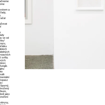
 začneme
žeme
arskem a
křady,
h,
začal
važovat
í
u
kády
aby se od
vlnu“
brazu,
očátku
letech
idelných
ýstavních
í světy.
ových
lství,
Jungle.
jinu
oto
afii
mentální
. Kopasz
ci
š Spurný,
ohrožený
věkem,
obně jako
onoření
 obrysy,